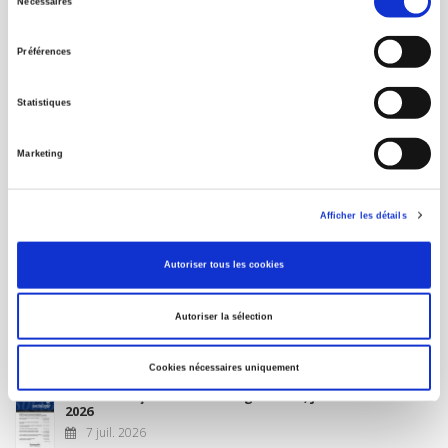
Nécessaires
du
MON COMPTE
consentement
Préférences
À paraître
Statistiques
La France et l'Union européenne
Marketing
4 sept. 2026
Afficher les détails
Nouveautés
Autoriser tous les cookies
Revue française de science politique 76-2, avril-juin
Autoriser la sélection
2026
10 juil. 2026
Cookies nécessaires uniquement
Revue française de sociologie 66 3/4, juillet-décembre
2026
7 juil. 2026