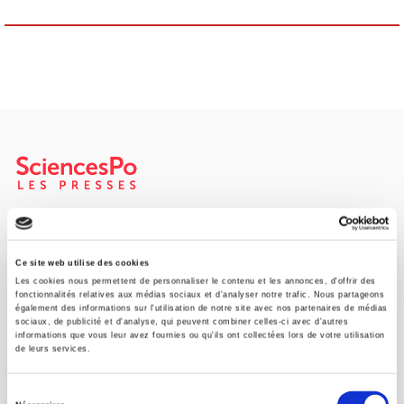
Maison d'édition dédiée aux sciences humaines et sociales, les
Presses de Sciences Po participent depuis leur création en 1976
à la transmission des savoirs et des idées
continuer
Ce site web utilise des cookies
Les cookies nous permettent de personnaliser le contenu et les annonces, d'offrir des
fonctionnalités relatives aux médias sociaux et d'analyser notre trafic. Nous partageons
également des informations sur l'utilisation de notre site avec nos partenaires de médias
CONTACTS
sociaux, de publicité et d'analyse, qui peuvent combiner celles-ci avec d'autres
informations que vous leur avez fournies ou qu'ils ont collectées lors de votre utilisation
FOREIGN RIGHTS
de leurs services.
POUR LES LIBRAIRES
Sélection
CONDITIONS GÉNÉRALES