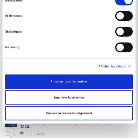
Nécessaires
du
MON COMPTE
consentement
Préférences
À paraître
Statistiques
La France et l'Union européenne
Marketing
4 sept. 2026
Afficher les détails
Nouveautés
Autoriser tous les cookies
Revue française de science politique 76-2, avril-juin
Autoriser la sélection
2026
10 juil. 2026
Cookies nécessaires uniquement
Revue française de sociologie 66 3/4, juillet-décembre
2026
7 juil. 2026