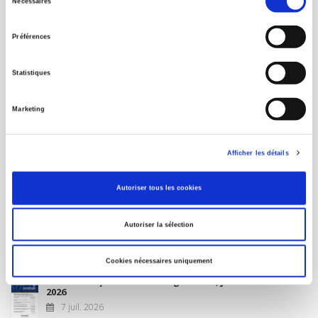
Nécessaires
du
MON COMPTE
consentement
Préférences
À paraître
Statistiques
La France et l'Union européenne
Marketing
4 sept. 2026
Afficher les détails
Nouveautés
Autoriser tous les cookies
Revue française de science politique 76-2, avril-juin
Autoriser la sélection
2026
10 juil. 2026
Cookies nécessaires uniquement
Revue française de sociologie 66 3/4, juillet-décembre
2026
7 juil. 2026