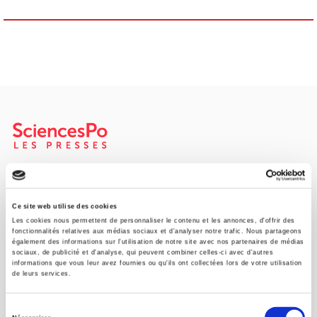
Maison d'édition dédiée aux sciences humaines et sociales, les
Presses de Sciences Po participent depuis leur création en 1976
à la transmission des savoirs et des idées
continuer
Ce site web utilise des cookies
Les cookies nous permettent de personnaliser le contenu et les annonces, d'offrir des
fonctionnalités relatives aux médias sociaux et d'analyser notre trafic. Nous partageons
également des informations sur l'utilisation de notre site avec nos partenaires de médias
CONTACTS
sociaux, de publicité et d'analyse, qui peuvent combiner celles-ci avec d'autres
informations que vous leur avez fournies ou qu'ils ont collectées lors de votre utilisation
FOREIGN RIGHTS
de leurs services.
POUR LES LIBRAIRES
Sélection
CONDITIONS GÉNÉRALES