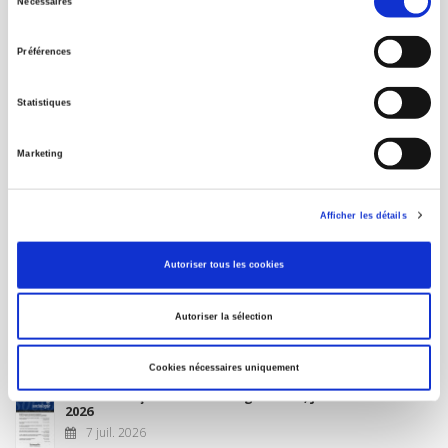
Nécessaires
du
MON COMPTE
consentement
Préférences
À paraître
Statistiques
La France et l'Union européenne
Marketing
4 sept. 2026
Afficher les détails
Nouveautés
Autoriser tous les cookies
Revue française de science politique 76-2, avril-juin
Autoriser la sélection
2026
10 juil. 2026
Cookies nécessaires uniquement
Revue française de sociologie 66 3/4, juillet-décembre
2026
7 juil. 2026