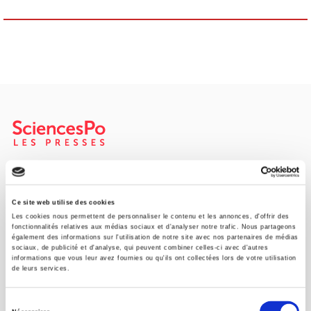
Maison d'édition dédiée aux sciences humaines et sociales, les
Presses de Sciences Po participent depuis leur création en 1976
à la transmission des savoirs et des idées
continuer
Ce site web utilise des cookies
Les cookies nous permettent de personnaliser le contenu et les annonces, d'offrir des
fonctionnalités relatives aux médias sociaux et d'analyser notre trafic. Nous partageons
également des informations sur l'utilisation de notre site avec nos partenaires de médias
CONTACTS
sociaux, de publicité et d'analyse, qui peuvent combiner celles-ci avec d'autres
informations que vous leur avez fournies ou qu'ils ont collectées lors de votre utilisation
FOREIGN RIGHTS
de leurs services.
POUR LES LIBRAIRES
Sélection
CONDITIONS GÉNÉRALES