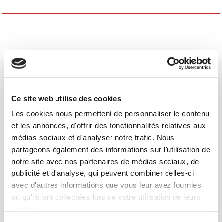
Ce site web utilise des cookies
Les cookies nous permettent de personnaliser le contenu
Maison d'édition dédiée aux sciences humaines et sociales, les
et les annonces, d'offrir des fonctionnalités relatives aux
Presses de Sciences Po participent depuis leur création en 1976
médias sociaux et d'analyser notre trafic. Nous
à la transmission des savoirs et des idées
continuer
partageons également des informations sur l'utilisation de
notre site avec nos partenaires de médias sociaux, de
publicité et d'analyse, qui peuvent combiner celles-ci
CONTACTS
avec d'autres informations que vous leur avez fournies
FOREIGN RIGHTS
ou qu'ils ont collectées lors de votre utilisation de leurs
POUR LES LIBRAIRES
services.
CONDITIONS GÉNÉRALES