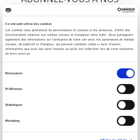
REVUES
Ce site web utilise des cookies
Je m’abonne
Les cookies nous permettent de personnaliser le contenu et les annonces, d'offrir des
fonctionnalités relatives aux médias sociaux et d'analyser notre trafic. Nous partageons
également des informations sur l'utilisation de notre site avec nos partenaires de médias
sociaux, de publicité et d'analyse, qui peuvent combiner celles-ci avec d'autres
informations que vous leur avez fournies ou qu'ils ont collectées lors de votre utilisation
de leurs services.
Sélection
Nécessaires
du
Maison d'édition dédiée aux sciences humaines et sociales, les
consentement
Presses de Sciences Po participent depuis leur création en 1976
Préférences
à la transmission des savoirs et des idées
continuer
Statistiques
CONTACTS
Marketing
FOREIGN RIGHTS
POUR LES LIBRAIRES