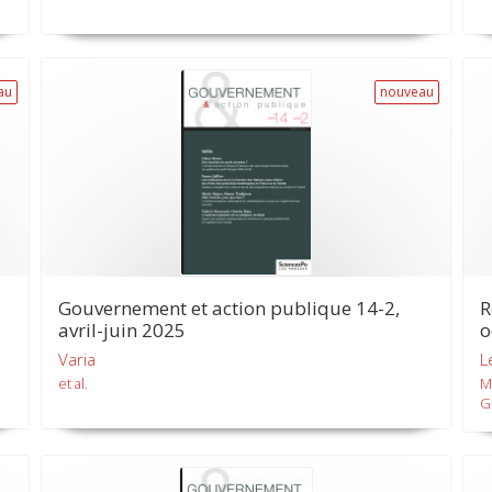
au
nouveau
Gouvernement et action publique 14-2,
R
avril-juin 2025
o
Varia
L
et al.
M
G