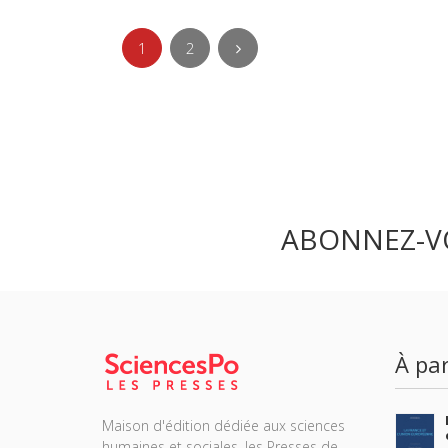
1
2
ABONNEZ-V
À par
Maison d'édition dédiée aux sciences
humaines et sociales, les Presses de