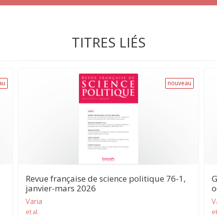
TITRES LIÉS
au
nouveau
Revue française de science politique 76-1,
G
janvier-mars 2026
o
Varia
V
et al.
et