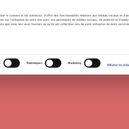
er le contenu et les annonces, d'offrir des fonctionnalités relatives aux médias sociaux et d'ana
 sur l'utilisation de notre site avec nos partenaires de médias sociaux, de publicité et d'analy
ns que vous leur avez fournies ou qu'ils ont collectées lors de votre utilisation de leurs service
il
Environnement
Histoire
International
ETAT - ADMINISTRATION
s
Statistiques
Marketing
Afficher les déta