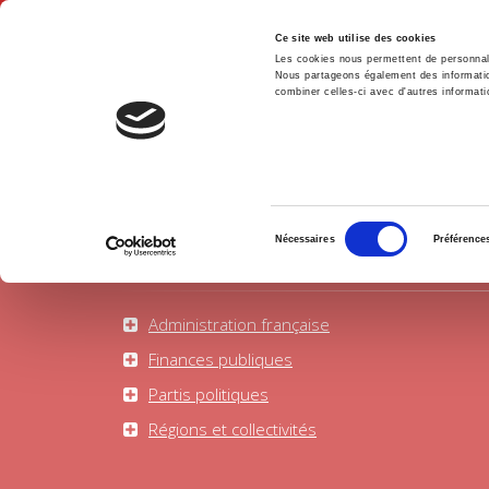
Ce site web utilise des cookies
Les cookies nous permettent de personnalis
Nous partageons également des informations
combiner celles-ci avec d'autres informatio
Accue
Etat - Administration
Accueil
Sélection
Nécessaires
Préférence
du
consentement
Administration française
Finances publiques
Partis politiques
Régions et collectivités