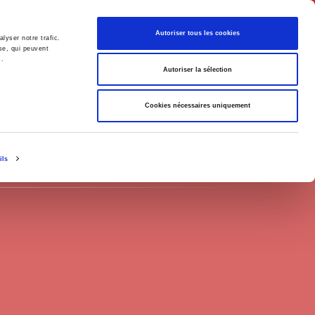
Français
Autoriser tous les cookies
lyser notre trafic.
se, qui peuvent
s.
Politique
Société
Autoriser la sélection
Cookies nécessaires uniquement
ils