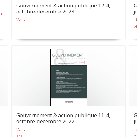
Gouvernement & action publique 12-4,
G
octobre-décembre 2023
j
nt
Varia
E
et al.
et
Gouvernement & action publique 11-4,
G
octobre-décembre 2022
j
s
Varia
L
c
et al.