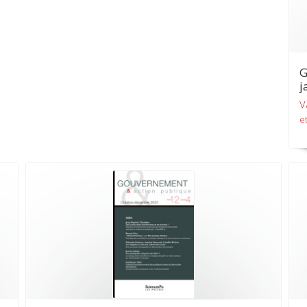
G
j
V
et