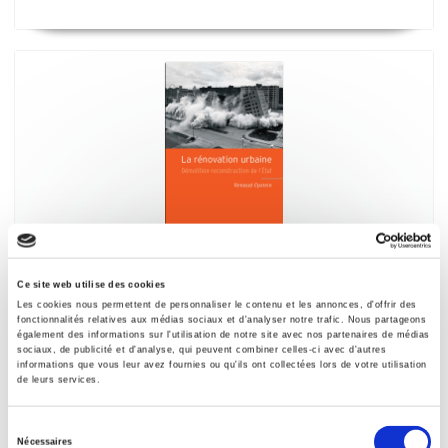
La Rénovation urbaine
Ce site web utilise des cookies
Démolition-reconstruction de l'État
Les cookies nous permettent de personnaliser le contenu et les annonces, d'offrir des
fonctionnalités relatives aux médias sociaux et d'analyser notre trafic. Nous partageons
Renaud Epstein
également des informations sur l'utilisation de notre site avec nos partenaires de médias
sociaux, de publicité et d'analyse, qui peuvent combiner celles-ci avec d'autres
informations que vous leur avez fournies ou qu'ils ont collectées lors de votre utilisation
de leurs services.
Sélection
Nécessaires