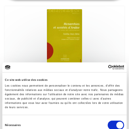
Monarchies et sociétés d'Arabie
Le temps des confrontations
Ce site web utilise des cookies
Fatiha Dazi-Heni
Les cookies nous permettent de personnaliser le contenu et les annonces, d'offrir des
fonctionnalités relatives aux médias sociaux et d'analyser notre trafic. Nous partageons
Gilles Kepel
également des informations sur l'utilisation de notre site avec nos partenaires de médias
sociaux, de publicité et d'analyse, qui peuvent combiner celles-ci avec d'autres
informations que vous leur avez fournies ou qu'ils ont collectées lors de votre utilisation
de leurs services.
Sélection
Nécessaires
du