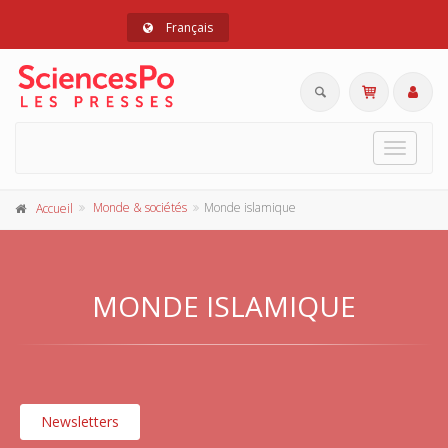
Français
Toggle
navigat
Monde & sociétés
Monde islamique
Accueil
MONDE ISLAMIQUE
Newsletters