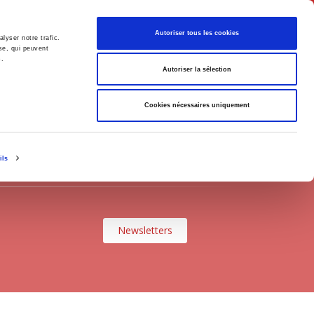
Français
Autoriser tous les cookies
lyser notre trafic.
se, qui peuvent
s.
Politique
Société
Autoriser la sélection
Cookies nécessaires uniquement
ils
Newsletters