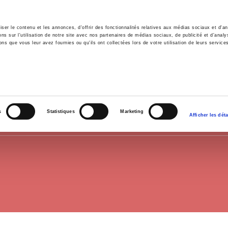
er le contenu et les annonces, d'offrir des fonctionnalités relatives aux médias sociaux et d'ana
 sur l'utilisation de notre site avec nos partenaires de médias sociaux, de publicité et d'analy
ns que vous leur avez fournies ou qu'ils ont collectées lors de votre utilisation de leurs service
il
Environnement
Histoire
International
INSTITUTIONS EUROPÉENNES
s
Statistiques
Marketing
Afficher les déta