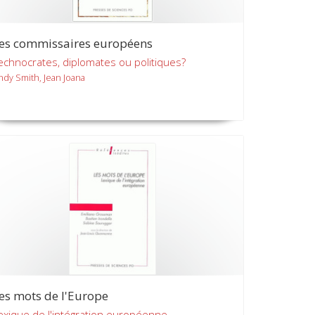
es commissaires européens
echnocrates, diplomates ou politiques?
ndy Smith, Jean Joana
es mots de l'Europe
exique de l'intégration européenne