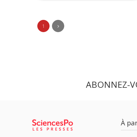
1
ABONNEZ-V
À par