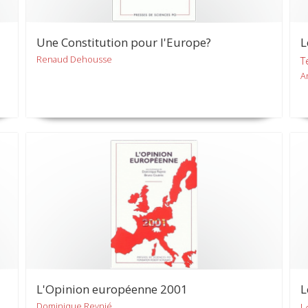
Une Constitution pour l'Europe?
L
Renaud Dehousse
T
A
L'Opinion européenne 2001
L
Dominique Reynié
L