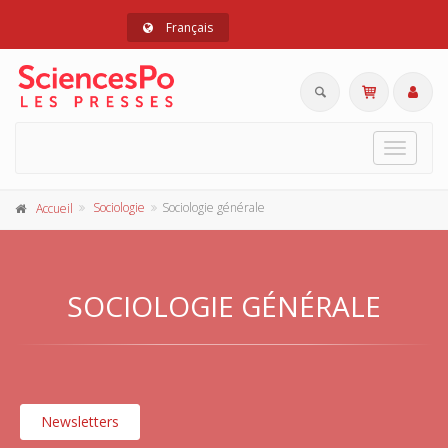
Français
Toggle
navigat
Sociologie
Sociologie générale
Accueil
SOCIOLOGIE GÉNÉRALE
Newsletters