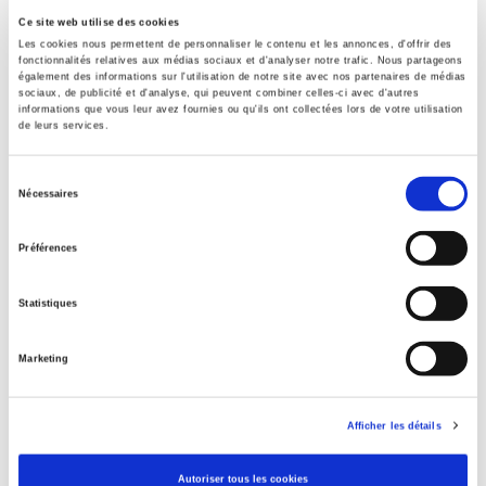
Ce site web utilise des cookies
Les cookies nous permettent de personnaliser le contenu et les annonces, d'offrir des
fonctionnalités relatives aux médias sociaux et d'analyser notre trafic. Nous partageons
également des informations sur l'utilisation de notre site avec nos partenaires de médias
sociaux, de publicité et d'analyse, qui peuvent combiner celles-ci avec d'autres
informations que vous leur avez fournies ou qu'ils ont collectées lors de votre utilisation
de leurs services.
Sélection
Nécessaires
Ethica erotica
du
Mariage et prostitution
consentement
Préférences
Patrick Pharo
Statistiques
Marketing
Afficher les détails
Autoriser tous les cookies