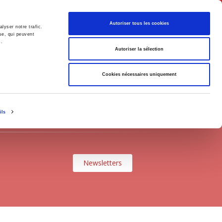
Français
Autoriser tous les cookies
lyser notre trafic.
se, qui peuvent
s.
Politique
Société
Autoriser la sélection
Cookies nécessaires uniquement
LE
ils
Newsletters