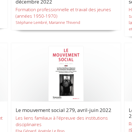
décembre 2022
s
Formation professionnelle et travail des jeunes
H
(années 1950-1970)
s
l
Stéphane Lembré, Marianne Thivend
et
Le mouvement social 279, avril-juin 2022
L
2
nt
Les liens familiaux à l'épreuve des institutions
R
disciplinaires
l
Elsa Génard, Anatole Le Bras