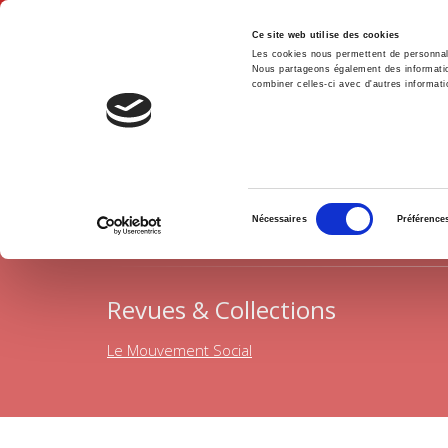
Ce site web utilise des cookies
Les cookies nous permettent de personnalis
Nous partageons également des informations
combiner celles-ci avec d'autres informatio
Accue
Domaine histoire
Histoire économique et sociale
Accueil
Sélection
H
Nécessaires
Préférence
du
consentement
Revues & Collections
Le Mouvement Social