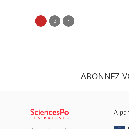
1
2
ABONNEZ-V
À par