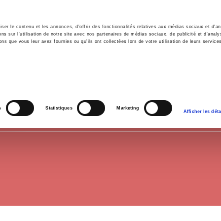
er le contenu et les annonces, d'offrir des fonctionnalités relatives aux médias sociaux et d'ana
 sur l'utilisation de notre site avec nos partenaires de médias sociaux, de publicité et d'analy
ns que vous leur avez fournies ou qu'ils ont collectées lors de votre utilisation de leurs service
il
Environnement
Histoire
International
ISTOIRE ÉCONOMIQUE ET SOCIA
s
Statistiques
Marketing
Afficher les déta