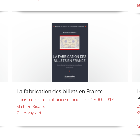
et
La fabrication des billets en France
L
s
Construire la confiance monétaire 1800-1914
L
Mathieu Bidaux
X
Gilles Vaysset
e
A