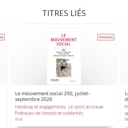
TITRES LIÉS
au
nouveau
Le mouvement social 292, juillet-
L
septembre 2026
d
Handicap et engagements. Le sport au travail.
P
Politiques de l'emploi et solidarités
a
et al.
M