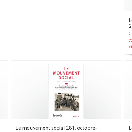
L
2
C
c
et
Le mouvement social 281, octobre-
L