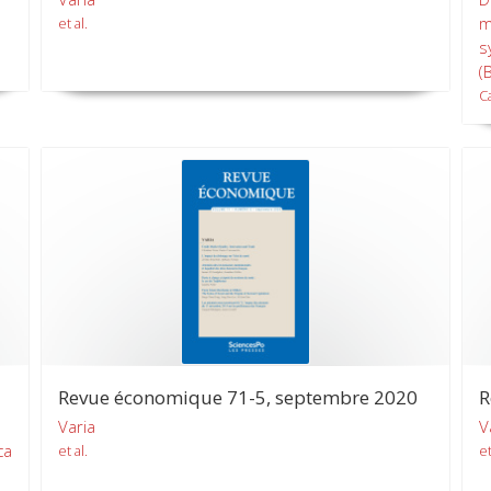
m
et al.
s
(
C
Revue économique 71-5, septembre 2020
R
Varia
V
ca
et al.
et