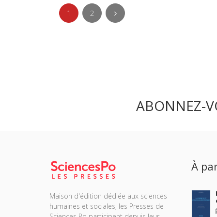
1
2
ABONNEZ-V
À par
Maison d'édition dédiée aux sciences
humaines et sociales, les Presses de
Sciences Po participent depuis leur