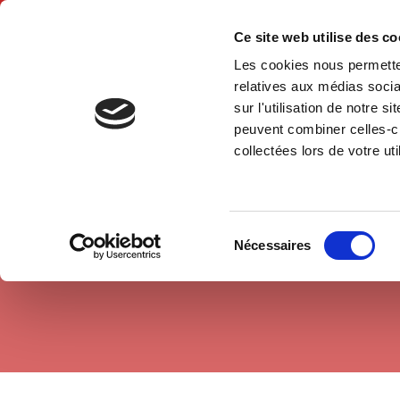
Ce site web utilise des c
Les cookies nous permetten
Accue
relatives aux médias socia
sur l'utilisation de notre 
peuvent combiner celles-ci
Economie politique
Théories économiques
Accueil
collectées lors de votre uti
Sélection
Nécessaires
du
consentement