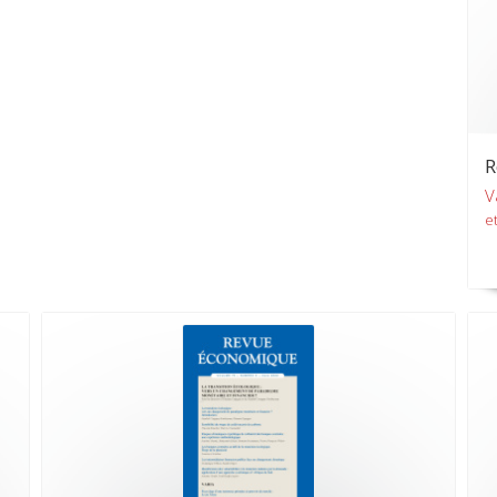
R
V
et