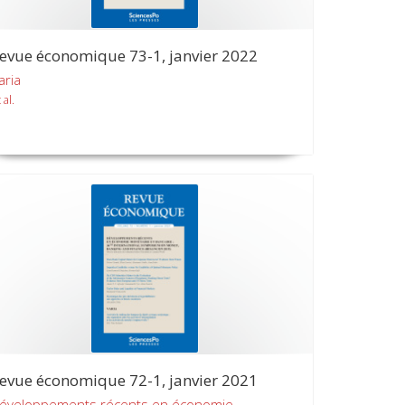
evue économique 73-1, janvier 2022
aria
 al.
evue économique 72-1, janvier 2021
éveloppements récents en économie