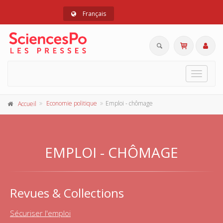
Français
Toggle
navigat
Economie politique
Emploi - chômage
Accueil
EMPLOI - CHÔMAGE
Revues & Collections
Sécuriser l'emploi