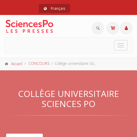
Français
Toggle
navigat
CONCOURS
Collège universitaire Sciences Po
Accueil
COLLÈGE UNIVERSITAIRE
SCIENCES PO