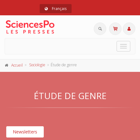
Français
Toggle
navigat
Sociologie
Étude de genre
Accueil
ÉTUDE DE GENRE
Newsletters