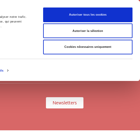
Français
Autoriser tous les cookies
lyser notre trafic.
se, qui peuvent
s.
Politique
Société
Autoriser la sélection
Cookies nécessaires uniquement
ils
Newsletters