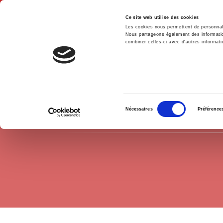
Ce site web utilise des cookies
Les cookies nous permettent de personnalis
Nous partageons également des informations
combiner celles-ci avec d'autres informatio
Accue
CONCOURS
Agrégation Histoire
Accueil
Sélection
Nécessaires
Préférence
du
consentement