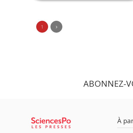
1
ABONNEZ-V
À par