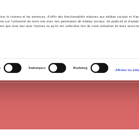
er le contenu et les annonces, d'offrir des fonctionnalités relatives aux médias sociaux et d'ana
 sur l'utilisation de notre site avec nos partenaires de médias sociaux, de publicité et d'analy
ns que vous leur avez fournies ou qu'ils ont collectées lors de votre utilisation de leurs service
il
Environnement
Histoire
International
AGRÉGATION HISTOIRE
s
Statistiques
Marketing
Afficher les déta