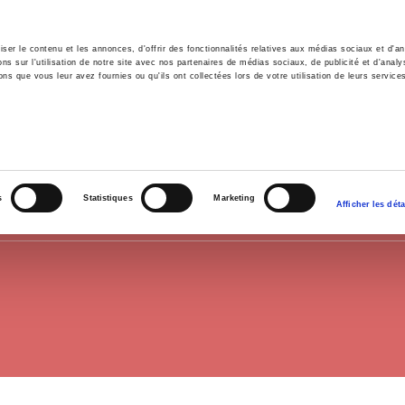
er le contenu et les annonces, d'offrir des fonctionnalités relatives aux médias sociaux et d'ana
 sur l'utilisation de notre site avec nos partenaires de médias sociaux, de publicité et d'analy
ns que vous leur avez fournies ou qu'ils ont collectées lors de votre utilisation de leurs service
il
Environnement
Histoire
International
BANLIEUE
s
Statistiques
Marketing
Afficher les déta