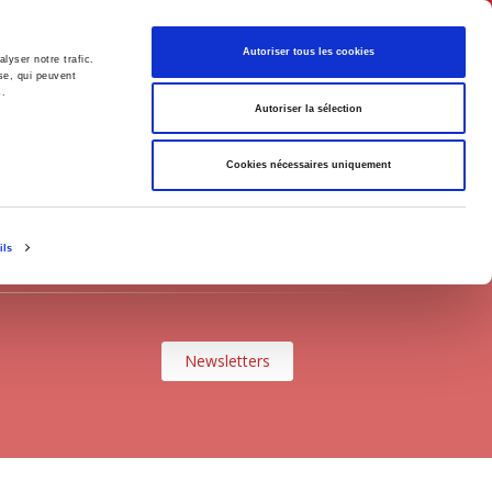
Français
Autoriser tous les cookies
lyser notre trafic.
se, qui peuvent
s.
Politique
Société
Autoriser la sélection
Cookies nécessaires uniquement
ils
Newsletters