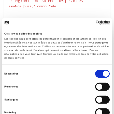
Le long combat des victimes des pesticides
Jean-Noël Jouzel, Giovanni Prete
Ce site web utilise des cookies
Les cookies nous permettent de personnaliser le contenu et les annonces, d'offrir des
fonctionnalités relatives aux médias sociaux et d'analyser notre trafic. Nous partageons
également des informations sur l'utilisation de notre site avec nos partenaires de médias
sociaux, de publicité et d'analyse, qui peuvent combiner celles-ci avec d'autres
informations que vous leur avez fournies ou qu'ils ont collectées lors de votre utilisation
de leurs services.
Sélection
Nécessaires
du
consentement
Une agriculture sans agriculteurs
Préférences
La révolution indicible
Bertrand Hervieu, François Purseigle
Statistiques
Marketing