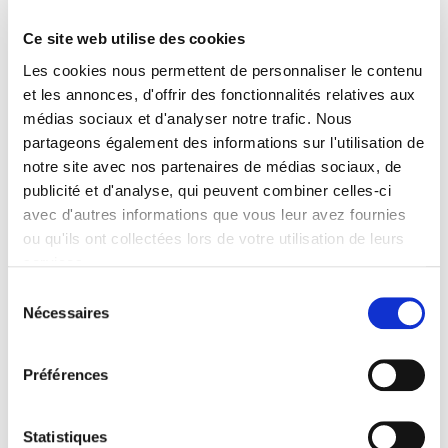
Ce site web utilise des cookies
Les cookies nous permettent de personnaliser le contenu
et les annonces, d'offrir des fonctionnalités relatives aux
médias sociaux et d'analyser notre trafic. Nous
nouveau
partageons également des informations sur l'utilisation de
notre site avec nos partenaires de médias sociaux, de
publicité et d'analyse, qui peuvent combiner celles-ci
avec d'autres informations que vous leur avez fournies
ou qu'ils ont collectées lors de votre utilisation de leurs
services.
Sélection
Nécessaires
du
Gouvernement & action publique 14-3, juillet-
consentement
septembre 2025
Préférences
Varia
et al.
Statistiques