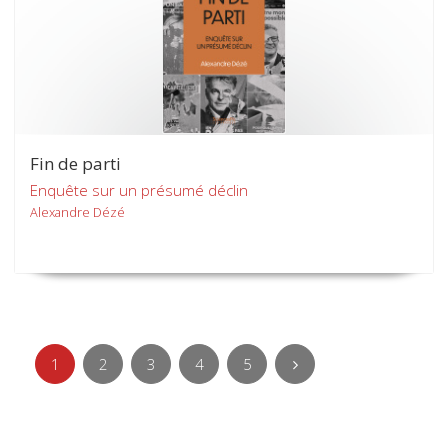
Fin de parti
Enquête sur un présumé déclin
Alexandre Dézé
1
2
3
4
5