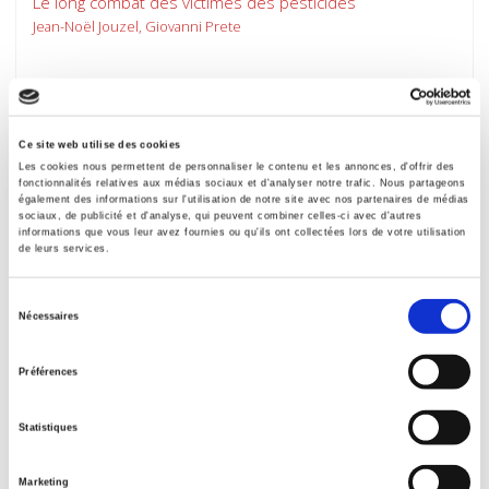
Le long combat des victimes des pesticides
Jean-Noël Jouzel, Giovanni Prete
Ce site web utilise des cookies
Les cookies nous permettent de personnaliser le contenu et les annonces, d'offrir des
fonctionnalités relatives aux médias sociaux et d'analyser notre trafic. Nous partageons
également des informations sur l'utilisation de notre site avec nos partenaires de médias
sociaux, de publicité et d'analyse, qui peuvent combiner celles-ci avec d'autres
informations que vous leur avez fournies ou qu'ils ont collectées lors de votre utilisation
de leurs services.
Sélection
Nécessaires
du
consentement
Une agriculture sans agriculteurs
Préférences
La révolution indicible
Bertrand Hervieu, François Purseigle
Statistiques
Marketing