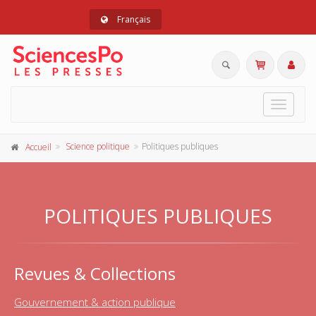
Français
Toggle
navigat
Science politique
Politiques publiques
Accueil
POLITIQUES PUBLIQUES
Revues & Collections
Gouvernement & action publique