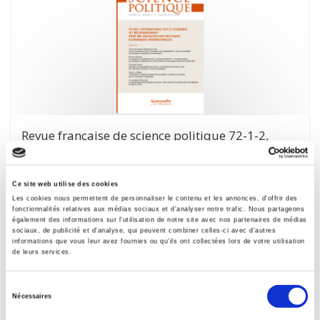
Revue française de science politique 72-1-2,
janvier-avril 2022
Ce que l'international fait à l'économie (et
réciproquement). Pour une sociologie des politiques
Ce site web utilise des cookies
économiques internationales
Les cookies nous permettent de personnaliser le contenu et les annonces, d'offrir des
fonctionnalités relatives aux médias sociaux et d'analyser notre trafic. Nous partageons
et al.
également des informations sur l'utilisation de notre site avec nos partenaires de médias
sociaux, de publicité et d'analyse, qui peuvent combiner celles-ci avec d'autres
informations que vous leur avez fournies ou qu'ils ont collectées lors de votre utilisation
de leurs services.
Sélection
Nécessaires
du