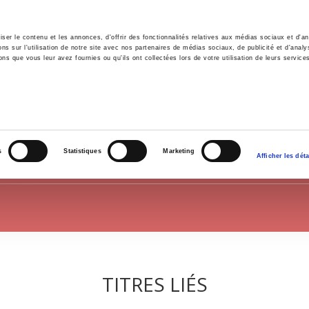
er le contenu et les annonces, d'offrir des fonctionnalités relatives aux médias sociaux et d'ana
 sur l'utilisation de notre site avec nos partenaires de médias sociaux, de publicité et d'analy
ns que vous leur avez fournies ou qu'ils ont collectées lors de votre utilisation de leurs service
il
Environnement
Histoire
International
POLITIQUE
s
Statistiques
Marketing
Afficher les déta
TITRES LIÉS