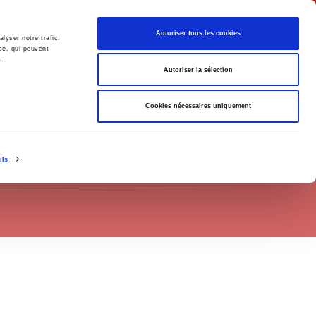
Français
Autoriser tous les cookies
lyser notre trafic.
se, qui peuvent
s.
Politique
Société
Autoriser la sélection
Cookies nécessaires uniquement
ils