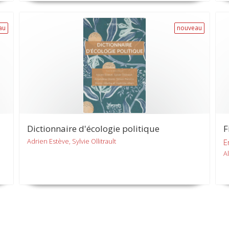
au
nouveau
Dictionnaire d'écologie politique
F
Adrien Estève, Sylvie Ollitrault
E
A