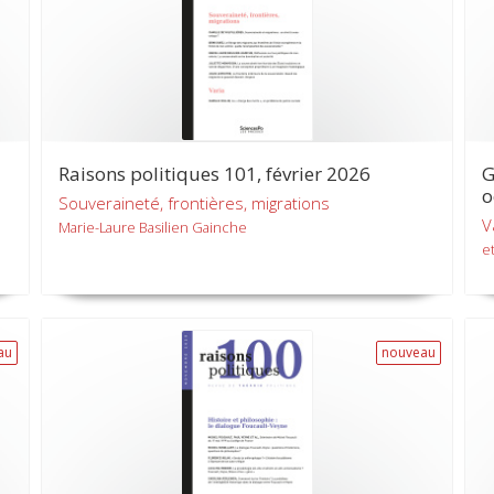
Raisons politiques 101, février 2026
G
o
Souveraineté, frontières, migrations
V
Marie-Laure Basilien Gainche
et
au
nouveau