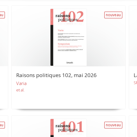
au
nouveau
Raisons politiques 102, mai 2026
L
S
Varia
et al.
au
nouveau