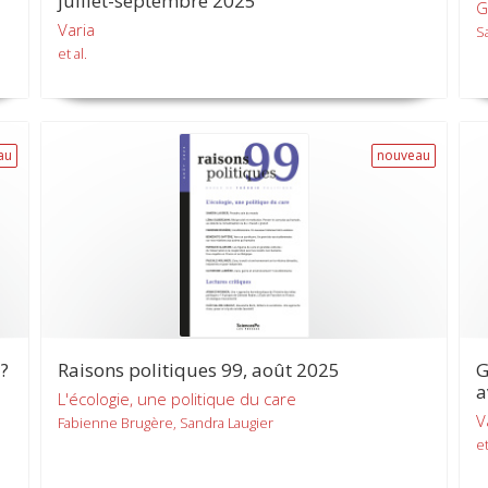
juillet-septembre 2025
G
Varia
S
et al.
au
nouveau
 ?
Raisons politiques 99, août 2025
G
a
L'écologie, une politique du care
V
Fabienne Brugère, Sandra Laugier
et