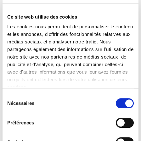
Penser la condition animale
Outils critiques
Emilie Dardenne
Ce site web utilise des cookies
Les cookies nous permettent de personnaliser le contenu
et les annonces, d'offrir des fonctionnalités relatives aux
médias sociaux et d'analyser notre trafic. Nous
partageons également des informations sur l'utilisation de
nouveau
notre site avec nos partenaires de médias sociaux, de
publicité et d'analyse, qui peuvent combiner celles-ci
avec d'autres informations que vous leur avez fournies
ou qu'ils ont collectées lors de votre utilisation de leurs
services.
Sélection
Nécessaires
du
consentement
Gouvernement & action publique 14-4, octobre-
décembre 2025
Préférences
Varia
et al.