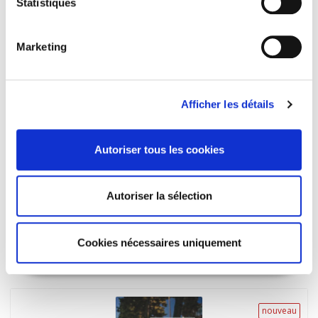
Statistiques
Marketing
nouveau
Afficher les détails
Autoriser tous les cookies
Revue française de sociologie 66-2, avril-juin
Autoriser la sélection
2025
Varia
Cookies nécessaires uniquement
et al.
nouveau