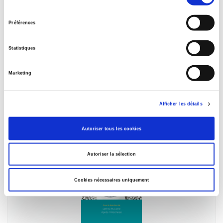
du
consentement
Préférences
Statistiques
Artistes plasticiens : de l'école au marché
Marketing
Frédérique Patureau, Jérémy Sinigaglia
Afficher les détails
Autoriser tous les cookies
Autoriser la sélection
Cookies nécessaires uniquement