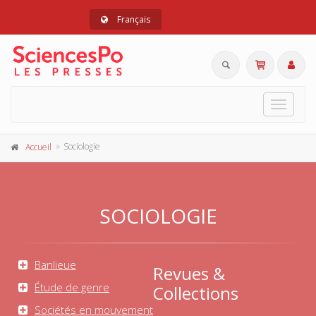
Français
Toggle
navigat
Sociologie
Accueil
SOCIOLOGIE
Banlieue
Revues &
Étude de genre
Collections
Sociétés en mouvement