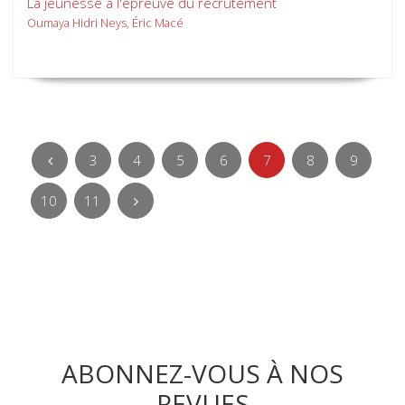
La jeunesse à l'épreuve du recrutement
Oumaya Hidri Neys, Éric Macé
3
4
5
6
7
8
9
10
11
ABONNEZ-VOUS À NOS
REVUES