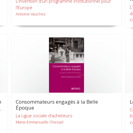
L'invention d'un programme institutionnel pour
L
l'Europe
d
Antoine Vauchez
O
n
Consommateurs engagés à la Belle
L
Époque
-
C
La Ligue sociale d'acheteurs
P
Marie-Emmanuelle Chessel
C