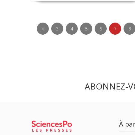
3
4
5
6
7
8
ABONNEZ-V
À par