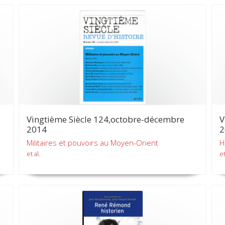
Vingtième Siècle 124,octobre-décembre
V
2014
2
Militaires et pouvoirs au Moyen-Orient
H
et al.
et