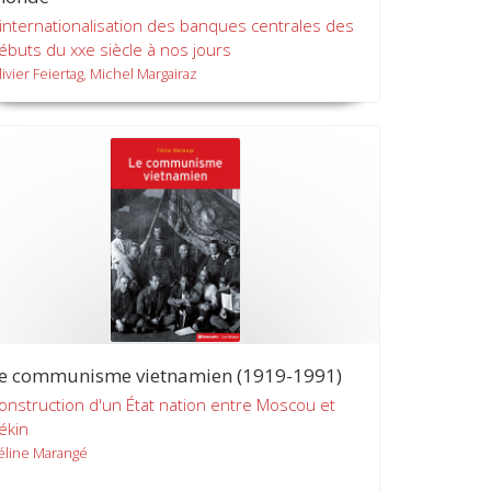
'internationalisation des banques centrales des
ébuts du xxe siècle à nos jours
livier Feiertag, Michel Margairaz
e communisme vietnamien (1919-1991)
onstruction d'un État nation entre Moscou et
ékin
éline Marangé