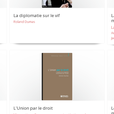
La diplomatie sur le vif
L
m
Roland Dumas
L
A
J
L'Union par le droit
L