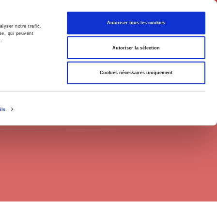
Français
Autoriser tous les cookies
lyser notre trafic.
se, qui peuvent
s.
Politique
Société
Autoriser la sélection
Cookies nécessaires uniquement
ils