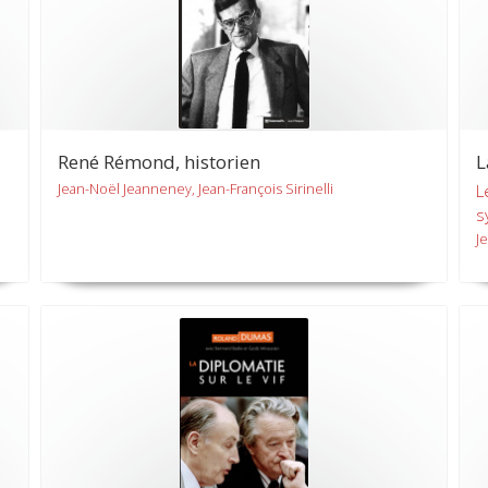
René Rémond, historien
L
Jean-Noël Jeanneney, Jean-François Sirinelli
L
s
J