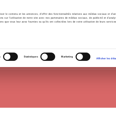
er le contenu et les annonces, d'offrir des fonctionnalités relatives aux médias sociaux et d'ana
 sur l'utilisation de notre site avec nos partenaires de médias sociaux, de publicité et d'analy
ns que vous leur avez fournies ou qu'ils ont collectées lors de votre utilisation de leurs service
il
Environnement
Histoire
International
HISTOIRE
s
Statistiques
Marketing
Afficher les déta