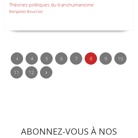
Théories politiques du transhumanisme
Benjamin Bourcier
4
5
6
7
8
9
10
11
12
ABONNEZ-VOUS À NOS