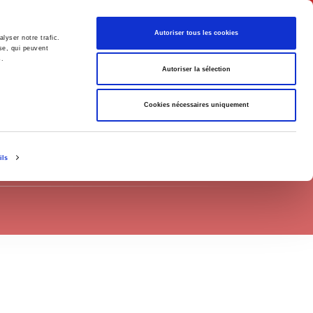
Français
Autoriser tous les cookies
lyser notre trafic.
se, qui peuvent
s.
Politique
Société
Autoriser la sélection
Cookies nécessaires uniquement
ils