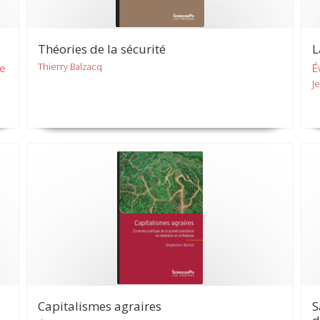
Théories de la sécurité
L
Thierry Balzacq
le
É
J
Capitalismes agraires
S