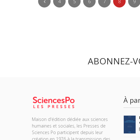
4
5
6
7
8
9
ABONNEZ-V
À par
Maison d'édition dédiée aux sciences
humaines et sociales, les Presses de
Sciences Po participent depuis leur
création en 1976 à la transmission des