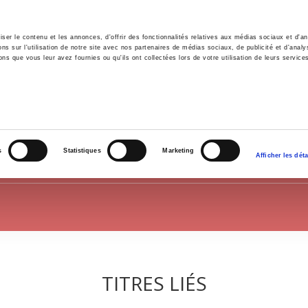
er le contenu et les annonces, d'offrir des fonctionnalités relatives aux médias sociaux et d'ana
 sur l'utilisation de notre site avec nos partenaires de médias sociaux, de publicité et d'analy
ns que vous leur avez fournies ou qu'ils ont collectées lors de votre utilisation de leurs service
il
Environnement
Histoire
International
INTERNATIONAL
s
Statistiques
Marketing
Afficher les déta
TITRES LIÉS