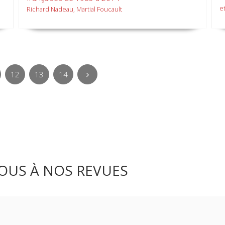
et
Richard Nadeau, Martial Foucault
12
13
14
OUS À NOS REVUES