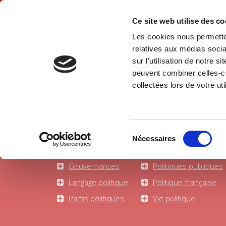
Ce site web utilise des c
Les cookies nous permetten
Accue
relatives aux médias socia
sur l'utilisation de notre 
peuvent combiner celles-ci
Science politique
Accueil
collectées lors de votre uti
Sélection
Nécessaires
du
Fait politique
Théorie politique
consentement
Gouvernances
Politiques publiques
Langage politique
Politique française
Partis politiques
Vie politique