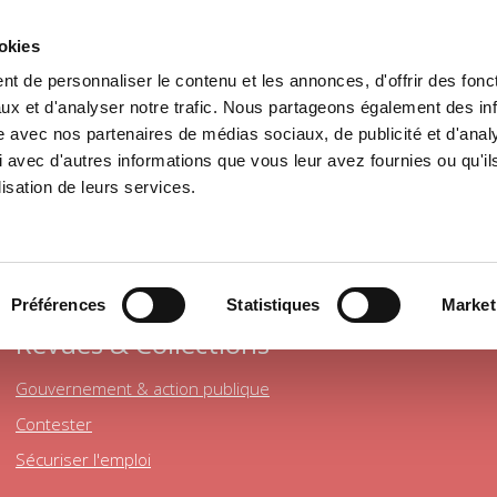
ookies
t de personnaliser le contenu et les annonces, d'offrir des fonct
il
Environnement
Histoire
International
ux et d'analyser notre trafic. Nous partageons également des in
site avec nos partenaires de médias sociaux, de publicité et d'anal
 avec d'autres informations que vous leur avez fournies ou qu'il
lisation de leurs services.
SCIENCE POLITIQUE
Préférences
Statistiques
Market
Revues & Collections
Gouvernement & action publique
Contester
Sécuriser l'emploi