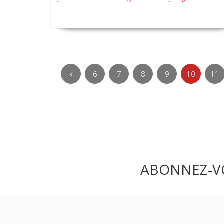
6
7
8
9
10
11
ABONNEZ-V