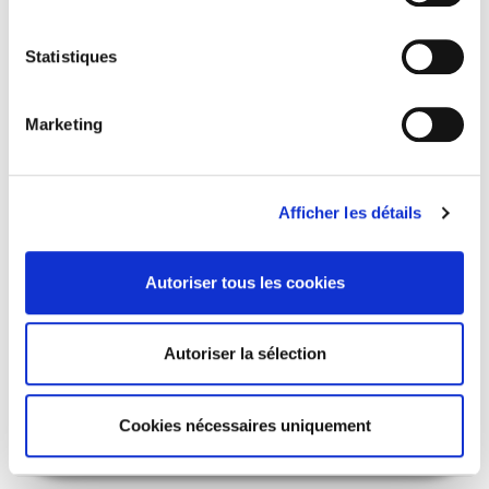
Statistiques
Marketing
Afficher les détails
Autoriser tous les cookies
Les Nationalisations de la Libération
Autoriser la sélection
De l'utopie au compromis
Claire Andrieu, Lucette Le Van
Cookies nécessaires uniquement