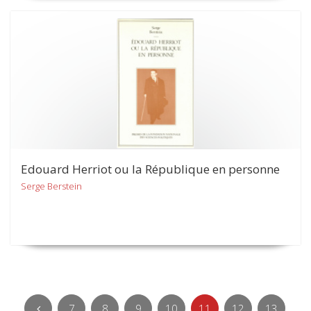
Edouard Herriot ou la République en personne
Serge Berstein
7
8
9
10
11
12
13