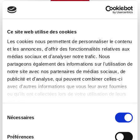
Benoît Frachon, communiste et syndicaliste
Jacques Girault
Ce site web utilise des cookies
Les cookies nous permettent de personnaliser le contenu
et les annonces, d'offrir des fonctionnalités relatives aux
médias sociaux et d'analyser notre trafic. Nous
partageons également des informations sur l'utilisation de
notre site avec nos partenaires de médias sociaux, de
publicité et d'analyse, qui peuvent combiner celles-ci
avec d'autres informations que vous leur avez fournies
ou qu'ils ont collectées lors de votre utilisation de leurs
services.
Sélection
Nécessaires
du
consentement
Paul Nizan, un révolutionnaire conformiste?
Préférences
James Steel