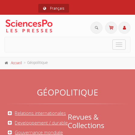
Français
Toggle
navigat
Géopolitique
Accueil
GÉOPOLITIQUE
Relations internationales
Revues &
Developpement / durable
Collections
Gouvernance mondiale