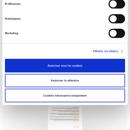
Préférences
Statistiques
Marketing
Les Champs de mars 36
Droit de la défense, état des lieux et perspectives
juridiques
Afficher les détails
Luc Klein, Thibaud Mulier
Autoriser tous les cookies
Autoriser la sélection
Cookies nécessaires uniquement