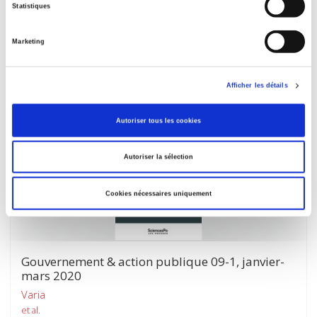
Dictionnaire des politiques territoriales
Statistiques
2e édition mise à jour et augmentée
Romain Pasquier, Sébastien Guigner
Marketing
Afficher les détails
Autoriser tous les cookies
Autoriser la sélection
Cookies nécessaires uniquement
Gouvernement & action publique 09-1, janvier-
mars 2020
Varia
et al.