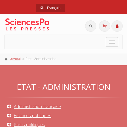
Français
Toggle
navigat
Etat - Administration
Accueil
ETAT - ADMINISTRATION
Administration française
Finances publiques
Partis politiques