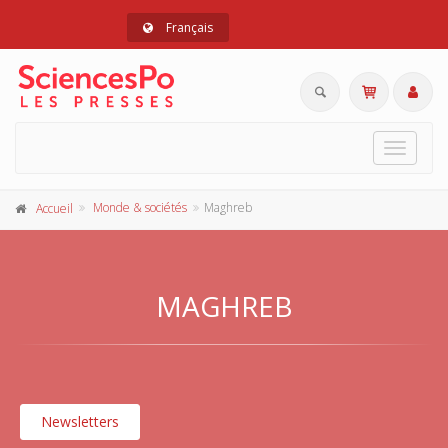
Français
Toggle
navigat
Monde & sociétés
Maghreb
Accueil
MAGHREB
Newsletters