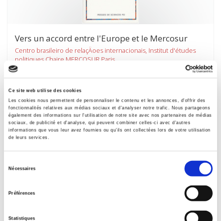
Vers un accord entre l'Europe et le Mercosur
Centro brasileiro de relaçÄoes internacionais, Institut d'études
politiques Chaire MERCOSUR Paris
Marie-Françoise Durand, Paolo Giordano
Ce site web utilise des cookies
Les cookies nous permettent de personnaliser le contenu et les annonces, d'offrir des
fonctionnalités relatives aux médias sociaux et d'analyser notre trafic. Nous partageons
également des informations sur l'utilisation de notre site avec nos partenaires de médias
sociaux, de publicité et d'analyse, qui peuvent combiner celles-ci avec d'autres
informations que vous leur avez fournies ou qu'ils ont collectées lors de votre utilisation
de leurs services.
Sélection
Nécessaires
du
consentement
Préférences
Politique agricole: un modèle européen
Statistiques