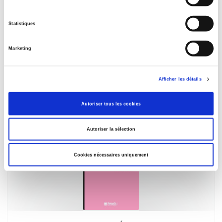
Statistiques
Les Contrats de travail flexibles
Marketing
Une comparaison internationale
Sophie Robin-Olivier
Afficher les détails
Autoriser tous les cookies
Autoriser la sélection
Cookies nécessaires uniquement