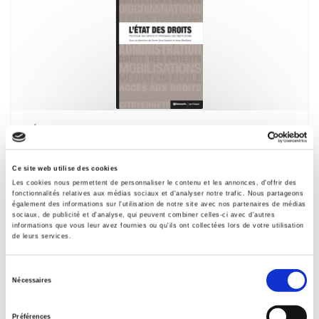
L'État des droits
Politique des droits et pratiques des institutions
Pierre-Yves Baudot, Anne Revillard
Ce site web utilise des cookies
Les cookies nous permettent de personnaliser le contenu et les annonces, d'offrir des
fonctionnalités relatives aux médias sociaux et d'analyser notre trafic. Nous partageons
également des informations sur l'utilisation de notre site avec nos partenaires de médias
sociaux, de publicité et d'analyse, qui peuvent combiner celles-ci avec d'autres
informations que vous leur avez fournies ou qu'ils ont collectées lors de votre utilisation
de leurs services.
Sélection
Nécessaires
du
consentement
Préférences