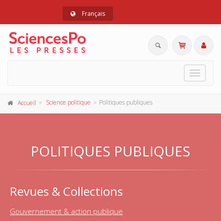
Français
Toggle
navigat
Science politique
Politiques publiques
Accueil
POLITIQUES PUBLIQUES
Revues & Collections
Gouvernement & action publique