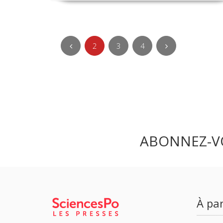
2
3
4
ABONNEZ-V
À par