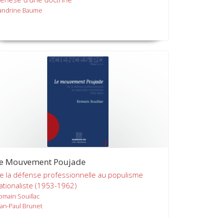
andrine Baume
e Mouvement Poujade
e la défense professionnelle au populisme
ationaliste (1953-1962)
omain Souillac
ean-Paul Brunet