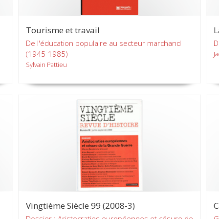
Tourisme et travail
L
De l'éducation populaire au secteur marchand
D
(1945-1985)
J
Sylvain Pattieu
Vingtième Siècle 99 (2008-3)
C
Dossier : Aristocraties européennes et césure de
G