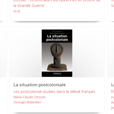
la Grande Guerre
S
et al.
La situation postcoloniale
L
Les postcolonial studies dans le débat français
D
n
Marie-Claude Smouts
Georges Balandier
R
J