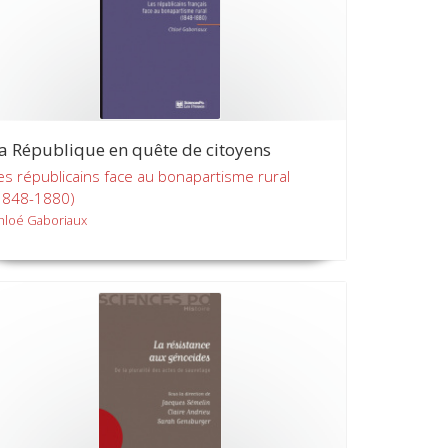
a République en quête de citoyens
es républicains face au bonapartisme rural
1848-1880)
hloé Gaboriaux