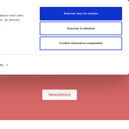
Français
Autoriser tous les cookies
lyser notre trafic.
se, qui peuvent
s.
Politique
Société
Autoriser la sélection
Cookies nécessaires uniquement
ils
Newsletters