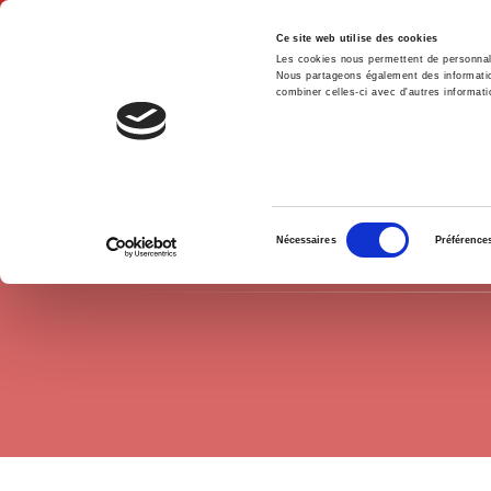
Ce site web utilise des cookies
Les cookies nous permettent de personnalis
Nous partageons également des informations
combiner celles-ci avec d'autres informatio
Accue
Domaine histoire
Histoire par période
Accueil
Sélection
Nécessaires
Préférence
du
consentement