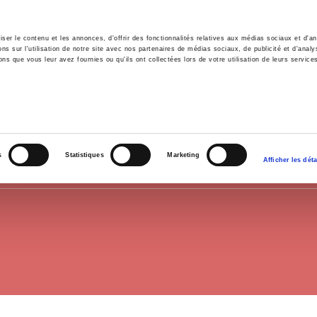
er le contenu et les annonces, d'offrir des fonctionnalités relatives aux médias sociaux et d'ana
 sur l'utilisation de notre site avec nos partenaires de médias sociaux, de publicité et d'analy
ns que vous leur avez fournies ou qu'ils ont collectées lors de votre utilisation de leurs service
il
Environnement
Histoire
International
HISTOIRE PAR PÉRIODE
s
Statistiques
Marketing
Afficher les déta