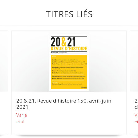
TITRES LIÉS
20 & 21. Revue d'histoire 150, avril-juin
2
2021
d
Varia
V
et al.
et