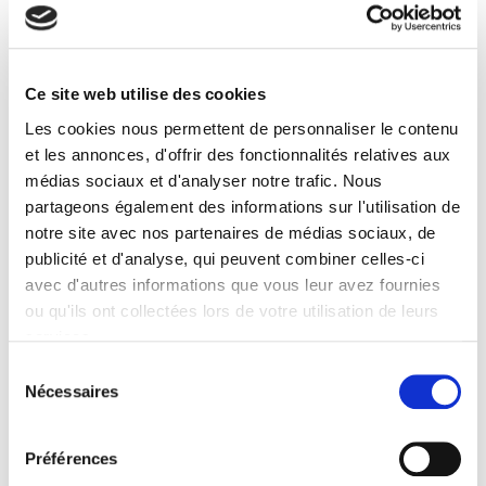
L'Etat et le dialogue social
Ce site web utilise des cookies
Martial Foucault, Guy Groux
Les cookies nous permettent de personnaliser le contenu
et les annonces, d'offrir des fonctionnalités relatives aux
médias sociaux et d'analyser notre trafic. Nous
partageons également des informations sur l'utilisation de
notre site avec nos partenaires de médias sociaux, de
publicité et d'analyse, qui peuvent combiner celles-ci
avec d'autres informations que vous leur avez fournies
ou qu'ils ont collectées lors de votre utilisation de leurs
services.
Sélection
Nécessaires
du
consentement
Préférences
Revue économique 74-1, janvier 2023