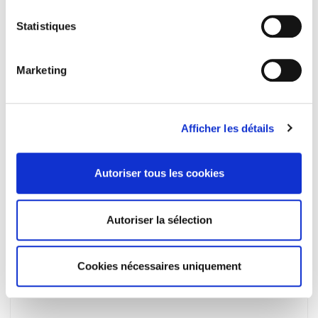
Varia
et al.
Statistiques
Marketing
Afficher les détails
Autoriser tous les cookies
Autoriser la sélection
Revue économique 73-6, novembre 2022
Numéro spécial en hommage à Philippe Mongin
Cookies nécessaires uniquement
Jean Baccelli, Antoine Billot