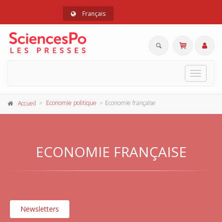
Français
Toggle
navigat
Economie politique
Economie française
Accueil
ECONOMIE FRANÇAISE
Newsletters