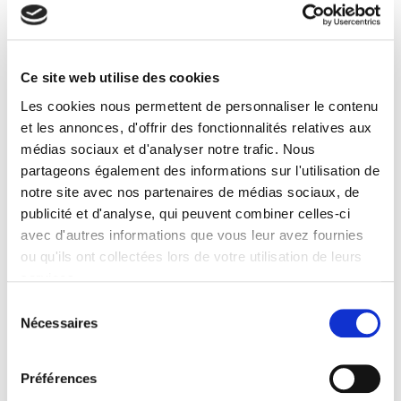
La République en quête de citoyens
Ce site web utilise des cookies
Les républicains face au bonapartisme rural (1848-
1880)
Les cookies nous permettent de personnaliser le contenu
Chloé Gaboriaux
et les annonces, d'offrir des fonctionnalités relatives aux
médias sociaux et d'analyser notre trafic. Nous
partageons également des informations sur l'utilisation de
notre site avec nos partenaires de médias sociaux, de
publicité et d'analyse, qui peuvent combiner celles-ci
avec d'autres informations que vous leur avez fournies
ou qu'ils ont collectées lors de votre utilisation de leurs
services.
Sélection
Nécessaires
du
consentement
Préférences
Favoritisme et corruption à la française