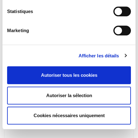
Petits arrangements avec la probité
Pierre Lascoumes
Statistiques
Marketing
Afficher les détails
Autoriser tous les cookies
Autoriser la sélection
Archéologie de la représentation politique
Structure et fondement d'une crise
Cookies nécessaires uniquement
Didier Mineur