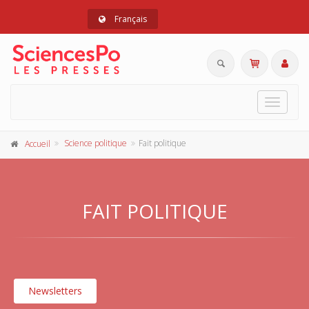
Français
Toggle
navigat
Science politique
Fait politique
Accueil
FAIT POLITIQUE
Newsletters