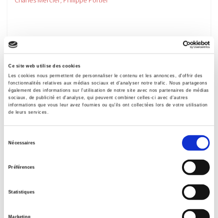
nouveau
Ce site web utilise des cookies
Les cookies nous permettent de personnaliser le contenu et les annonces, d'offrir des
fonctionnalités relatives aux médias sociaux et d'analyser notre trafic. Nous partageons
également des informations sur l'utilisation de notre site avec nos partenaires de médias
sociaux, de publicité et d'analyse, qui peuvent combiner celles-ci avec d'autres
informations que vous leur avez fournies ou qu'ils ont collectées lors de votre utilisation
de leurs services.
Sélection
Nécessaires
du
consentement
Agora débats-jeunesses 101, 2025-3
Préférences
Pratiques culturelles juvéniles et régulations familiales :
les médias sociaux et leurs usages
Statistiques
Charruault Amélie, Anne Jonchery
Marketing