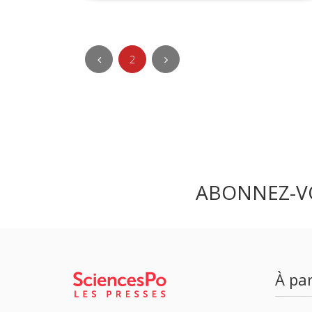
2
ABONNEZ-V
À par