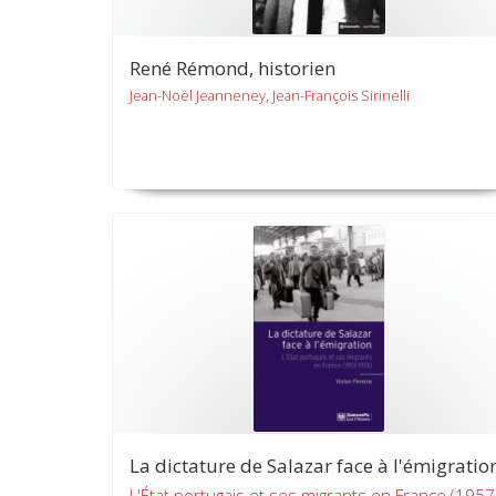
René Rémond, historien
Jean-Noël Jeanneney, Jean-François Sirinelli
La dictature de Salazar face à l'émigratio
L'État portugais et ses migrants en France (1957