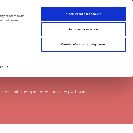
Français
Autoriser tous les cookies
lyser notre trafic.
se, qui peuvent
s.
Politique
Société
Autoriser la sélection
Cookies nécessaires uniquement
ils
t fait une spécialité : histoire politique,