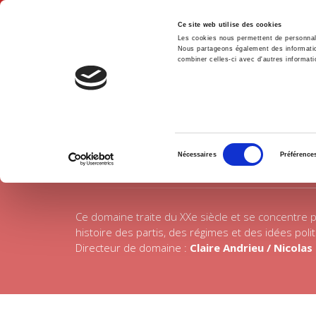
Ce site web utilise des cookies
Les cookies nous permettent de personnalis
Nous partageons également des informations
combiner celles-ci avec d'autres informatio
Accue
Domaines
Histoire
Accueil
Sélection
Nécessaires
Préférence
du
consentement
Ce domaine traite du XXe siècle et se concentre pa
histoire des partis, des régimes et des idées politi
Directeur de domaine :
Claire Andrieu / Nicolas