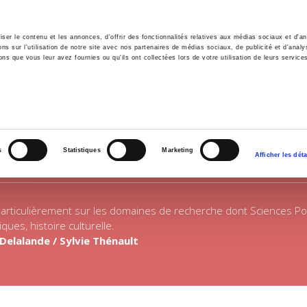
er le contenu et les annonces, d'offrir des fonctionnalités relatives aux médias sociaux et d'ana
 sur l'utilisation de notre site avec nos partenaires de médias sociaux, de publicité et d'analy
ns que vous leur avez fournies ou qu'ils ont collectées lors de votre utilisation de leurs service
il
Environnement
Histoire
International
HISTOIRE
s
Statistiques
Marketing
Afficher les déta
rticulièrement sur les domaines de recherche dont Sciences Po s'es
ques, histoire culturelle.
 Delalande /
Sylvie Thénault