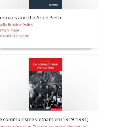
mmaus and the Abbé Pierre
xelle Brodiez-Dolino
elwyn Image
lexandra Harwood
e communisme vietnamien (1919-1991)
onstruction d'un État nation entre Moscou et