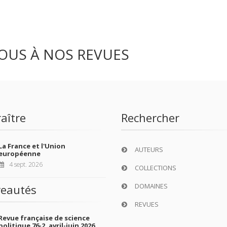
OUS À NOS REVUES
aître
Rechercher
La France et l'Union
AUTEURS
européenne
4 sept. 2026
COLLECTIONS
DOMAINES
eautés
REVUES
Revue française de science
politique 76-2, avril-juin 2026