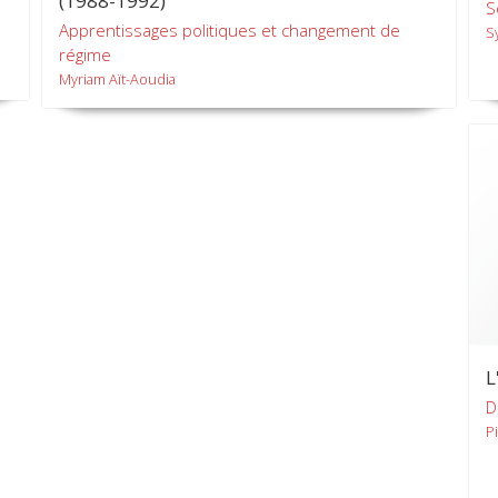
(1988-1992)
S
Apprentissages politiques et changement de
S
régime
Myriam Aït-Aoudia
L
D
P