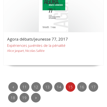
Agora débats/jeunesse 77, 2017
Expériences juvéniles de la pénalité
Alice Jaspart, Nicolas Sallée
11
12
13
14
15
16
17
18
19