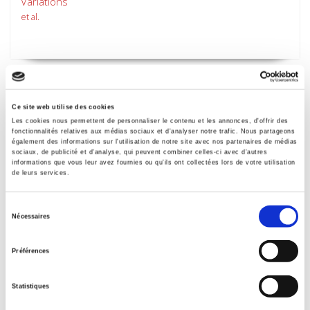
Variations
et al.
Ce site web utilise des cookies
Les cookies nous permettent de personnaliser le contenu et les annonces, d'offrir des
fonctionnalités relatives aux médias sociaux et d'analyser notre trafic. Nous partageons
également des informations sur l'utilisation de notre site avec nos partenaires de médias
sociaux, de publicité et d'analyse, qui peuvent combiner celles-ci avec d'autres
informations que vous leur avez fournies ou qu'ils ont collectées lors de votre utilisation
de leurs services.
Sélection
Nécessaires
du
Sociétés contemporaines 107, 2017
consentement
Politiques urbaines et (in)justice spatiale
Préférences
et al.
Statistiques