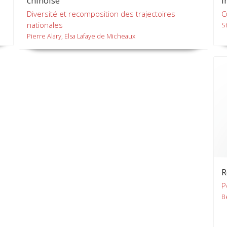
chinoise
i
Diversité et recomposition des trajectoires
C
nationales
S
Pierre Alary, Elsa Lafaye de Micheaux
R
P
B