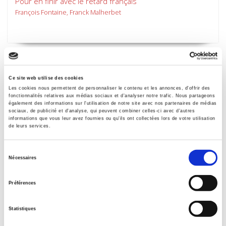
Pour en finir avec le retard français
François Fontaine, Franck Malherbet
Ce site web utilise des cookies
Les cookies nous permettent de personnaliser le contenu et les annonces, d'offrir des
fonctionnalités relatives aux médias sociaux et d'analyser notre trafic. Nous partageons
également des informations sur l'utilisation de notre site avec nos partenaires de médias
sociaux, de publicité et d'analyse, qui peuvent combiner celles-ci avec d'autres
informations que vous leur avez fournies ou qu'ils ont collectées lors de votre utilisation
de leurs services.
Sélection
Nécessaires
du
La Rénovation urbaine
consentement
Démolition-reconstruction de l'État
Préférences
Renaud Epstein
Statistiques