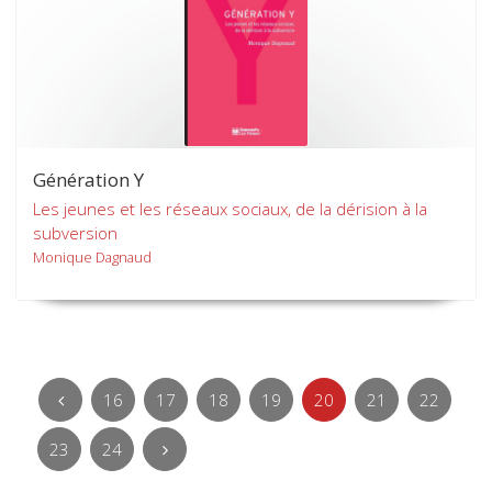
Génération Y
Les jeunes et les réseaux sociaux, de la dérision à la
subversion
Monique Dagnaud
16
17
18
19
20
21
22
23
24