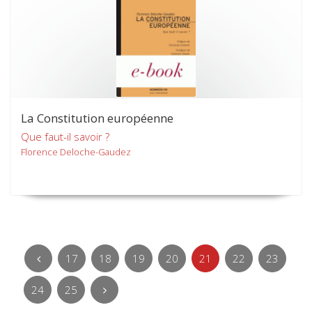
La Constitution européenne
Que faut-il savoir ?
Florence Deloche-Gaudez
17
18
19
20
21
22
23
24
25