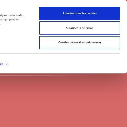
Français
Autoriser tous les cookies
lyser notre trafic.
se, qui peuvent
s.
Politique
Société
Autoriser la sélection
Cookies nécessaires uniquement
ils