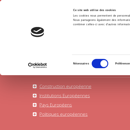
Ce site web utilise des cookies
Les cookies nous permettent de personnalis
Nous partageons également des informations
combiner celles-ci avec d'autres informatio
Accue
Europe
Accueil
Sélection
Nécessaires
Préférence
du
consentement
Construction européenne
Institutions Européennes
Pays Européens
Politiques européennes