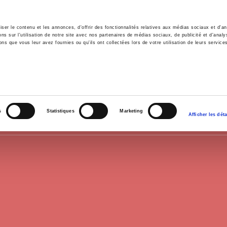
er le contenu et les annonces, d'offrir des fonctionnalités relatives aux médias sociaux et d'ana
 sur l'utilisation de notre site avec nos partenaires de médias sociaux, de publicité et d'analy
ns que vous leur avez fournies ou qu'ils ont collectées lors de votre utilisation de leurs service
il
Environnement
Histoire
International
EUROPE
s
Statistiques
Marketing
Afficher les déta