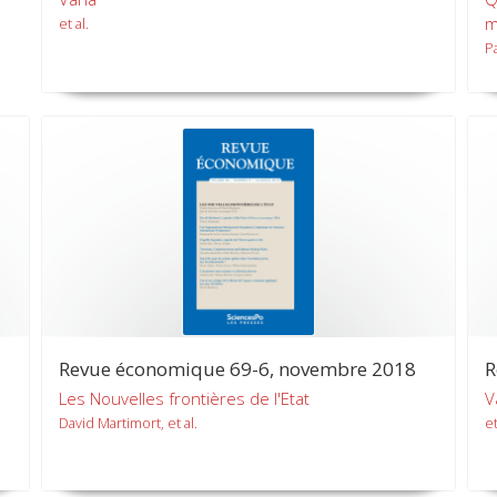
m
et al.
P
Revue économique 69-6, novembre 2018
R
Les Nouvelles frontières de l'Etat
V
David Martimort, et al.
et