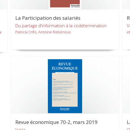
La Participation des salariés
R
Du partage d'information à la codétermination
V
x
Patricia Crifo, Antoine Rebérioux
et
Revue économique 70-2, mars 2019
L
Varia
Q