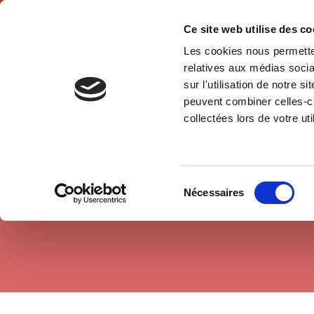
Ce site web utilise des c
Les cookies nous permetten
Accue
relatives aux médias socia
sur l'utilisation de notre 
peuvent combiner celles-ci
Economie politique
Economie internationale
Accueil
collectées lors de votre uti
Sélection
Nécessaires
du
consentement