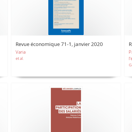
Revue économique 71-1, janvier 2020
R
Varia
P
l
et al.
G