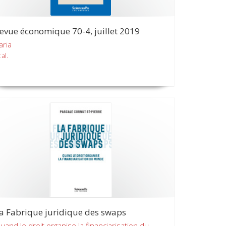
evue économique 70-4, juillet 2019
aria
 al.
a Fabrique juridique des swaps
uand le droit organise la financiarisation du