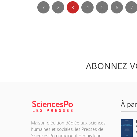
2
3
4
5
6
7
ABONNEZ-V
À par
Maison d'édition dédiée aux sciences
humaines et sociales, les Presses de
Sciences Po participent depuis leur