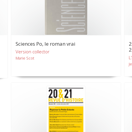
Sciences Po, le roman vrai
2
2
Version collector
L
Marie Scot
J