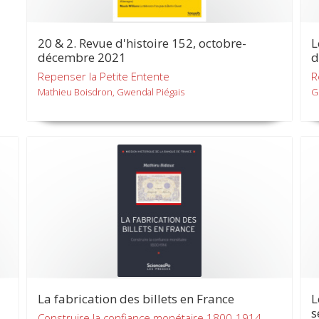
20 & 2. Revue d'histoire 152, octobre-
L
décembre 2021
d
Repenser la Petite Entente
R
Mathieu Boisdron, Gwendal Piégais
G
La fabrication des billets en France
L
s
Construire la confiance monétaire 1800-1914