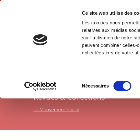
Ce site web utilise des c
Les cookies nous permetten
Accue
relatives aux médias socia
sur l'utilisation de notre 
peuvent combiner celles-ci
Histoire
Accueil
collectées lors de votre uti
Sélection
Nécessaires
du
Revues & Collections
consentement
Le Mouvement Social