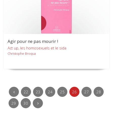
Agir pour ne pas mourir !
Act up, les homosexuels et le sida
Christophe Broqua
22
23
24
25
26
27
28
29
30