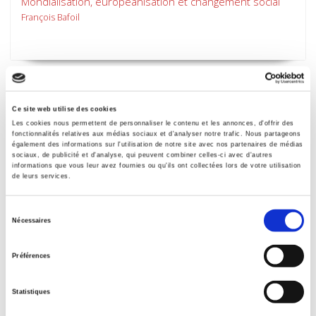
Mondialisation, européanisation et changement social
François Bafoil
Ce site web utilise des cookies
Les cookies nous permettent de personnaliser le contenu et les annonces, d'offrir des
fonctionnalités relatives aux médias sociaux et d'analyser notre trafic. Nous partageons
également des informations sur l'utilisation de notre site avec nos partenaires de médias
sociaux, de publicité et d'analyse, qui peuvent combiner celles-ci avec d'autres
informations que vous leur avez fournies ou qu'ils ont collectées lors de votre utilisation
de leurs services.
Sélection
Nécessaires
du
Quand les exclus font de la politique
consentement
Le barrio mexicain de San Diego - Californie
Préférences
Emmanuelle Le Texier
Statistiques