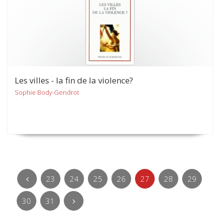
Les villes - la fin de la violence?
Sophie Body-Gendrot
23
24
25
26
27
28
29
30
31