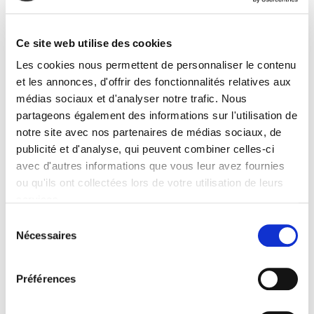
Volume 1 : Les régulations économiques : Légitimité et
efficacité
Marie-Anne Frison-Roche
Ce site web utilise des cookies
Les cookies nous permettent de personnaliser le contenu
et les annonces, d'offrir des fonctionnalités relatives aux
médias sociaux et d'analyser notre trafic. Nous
partageons également des informations sur l'utilisation de
notre site avec nos partenaires de médias sociaux, de
publicité et d'analyse, qui peuvent combiner celles-ci
avec d'autres informations que vous leur avez fournies
ou qu'ils ont collectées lors de votre utilisation de leurs
services.
Sélection
Le Vote de tous les refus
Nécessaires
du
Les élections présidentielle et législatives de 2002
consentement
Pascal Perrineau
Préférences